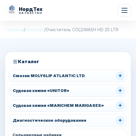
НордТех
КАЗАХСТАН
Главная
/
Каталог
/
Очиститель COLDWASH HD 25 LTR
Каталог
+
Смазки MOLYSLIP ATLANTIC LTD
+
Судовая химия «UNITOR»
+
Судовая химия «MARICHEM MARIGASES»
+
Диагностическое оборудование
Сальниковые набивки