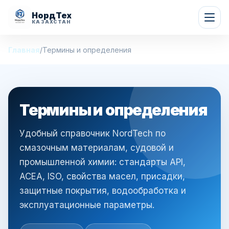
НордТех
КАЗАХСТАН
Главная
/
Термины и определения
Термины и определения
Удобный справочник NordTech по
смазочным материалам, судовой и
промышленной химии: стандарты API,
ACEA, ISO, свойства масел, присадки,
защитные покрытия, водообработка и
эксплуатационные параметры.