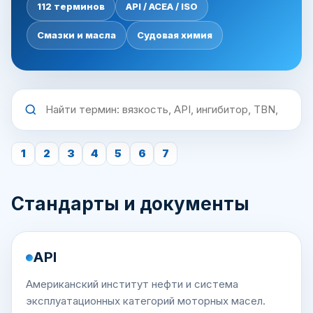
112 терминов
API / ACEA / ISO
Смазки и масла
Судовая химия
1
2
3
4
5
6
7
Стандарты и документы
API
Американский институт нефти и система
эксплуатационных категорий моторных масел.