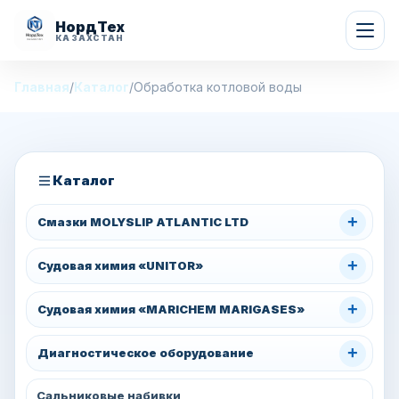
НордТех
КАЗАХСТАН
Главная
/
Каталог
/
Обработка котловой воды
Каталог
+
Смазки MOLYSLIP ATLANTIC LTD
+
Судовая химия «UNITOR»
+
Судовая химия «MARICHEM MARIGASES»
+
Диагностическое оборудование
Сальниковые набивки