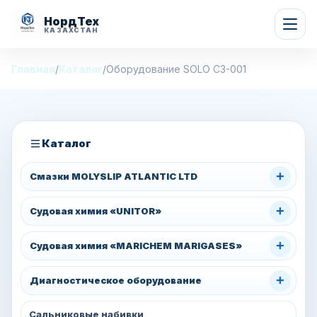
НордТех
КАЗАХСТАН
Главная
/
Каталог
/
Оборудование SOLO C3-001
Каталог
+
Смазки MOLYSLIP ATLANTIC LTD
+
Судовая химия «UNITOR»
+
Судовая химия «MARICHEM MARIGASES»
+
Диагностическое оборудование
Сальниковые набивки