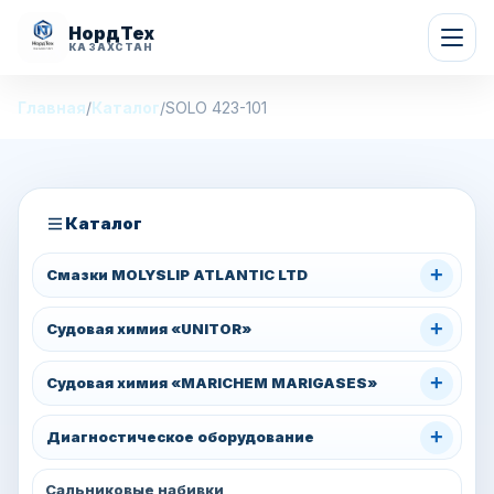
НордТех
КАЗАХСТАН
Главная
/
Каталог
/
SOLO 423-101
Каталог
+
Смазки MOLYSLIP ATLANTIC LTD
+
Судовая химия «UNITOR»
+
Судовая химия «MARICHEM MARIGASES»
+
Диагностическое оборудование
Сальниковые набивки