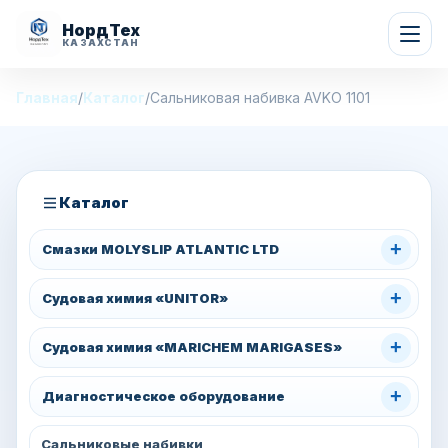
НордТех
КАЗАХСТАН
Главная
/
Каталог
/
Сальниковая набивка AVKO 1101
Каталог
+
Смазки MOLYSLIP ATLANTIC LTD
+
Судовая химия «UNITOR»
+
Судовая химия «MARICHEM MARIGASES»
+
Диагностическое оборудование
Сальниковые набивки