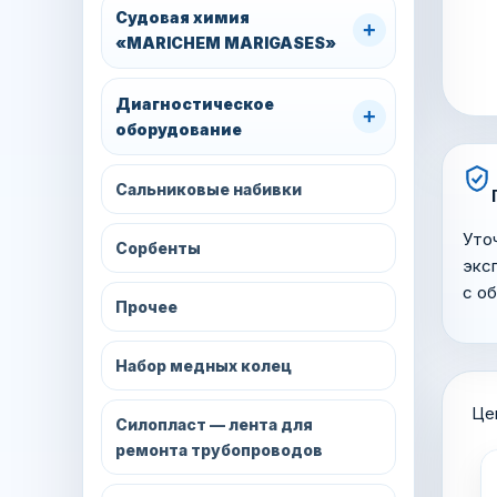
Судовая химия
+
«MARICHEM MARIGASES»
Диагностическое
+
оборудование
Сальниковые набивки
Уто
Сорбенты
экс
с о
Прочее
Набор медных колец
Це
Силопласт — лента для
ремонта трубопроводов