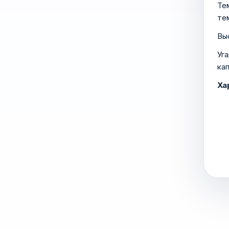
Те
те
Вы
Уг
ка
Ха