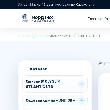
Актау, 33 мкр, 19 дом · поставки по Казахстану
НордТех
Главная
Кат
КАЗАХСТАН
Главная
/
Каталог
/
Комплект TESTIFIRE 6201-101
Катало
Каталог
Смазки MOLYSLIP
+
ATLANTIC LTD
+
Судовая химия «UNITOR»