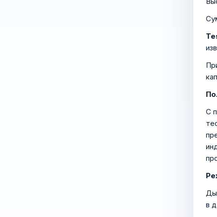
Вы
Су
Tes
из
Пр
кап
По
С 
те
пр
ин
пр
Ре
Ды
в 