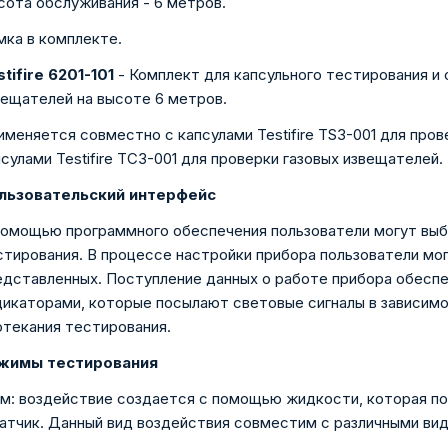
сота обслуживания - 6 метров.
мка в комплекте.
tifire 6201-101
- Комплект для капсульного тестирования и 
вещателей на высоте 6 метров.
именяется совместно с капсулами Testifire TS3-001 для пр
сулами Testifire TC3-001 для проверки газовых извещателей.
льзовательский интерфейс
помощью программного обеспечения пользователи могут выб
стирования. В процессе настройки прибора пользователи мо
едставленных. Поступление данных о работе прибора обесп
дикаторами, которые посылают световые сигналы в зависимо
отекания тестирования.
жимы тестирования
м: воздействие создается с помощью жидкости, которая пос
датчик. Данный вид воздействия совместим с различными ви