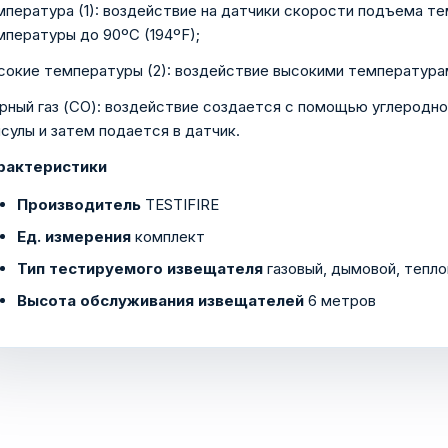
мпература (1): воздействие на датчики скорости подъема т
мпературы до 90ºC (194ºF);
сокие температуры (2): воздействие высокими температурами
арный газ (CO): воздействие создается с помощью углеродно
псулы и затем подается в датчик.
рактеристики
Производитель
TESTIFIRE
Ед. измерения
комплект
Тип тестируемого извещателя
газовый, дымовой, тепло
Высота обслуживания извещателей
6 метров