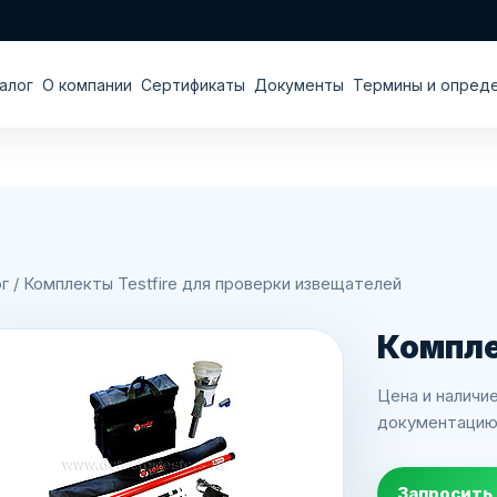
алог
О компании
Сертификаты
Документы
Термины и опред
г
/
Комплекты Testfire для проверки извещателей
Компле
Цена и наличие
документацию 
Запросить