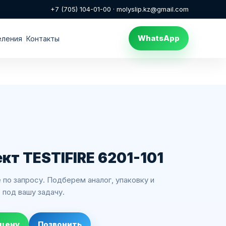
+7 (705) 104-01-00
·
molyslip.kz@gmail.com
WhatsApp
еления
Контакты
кт TESTIFIRE 6201-101
 по запросу. Подберем аналог, упаковку и
под вашу задачу.
 цену
Позвонить