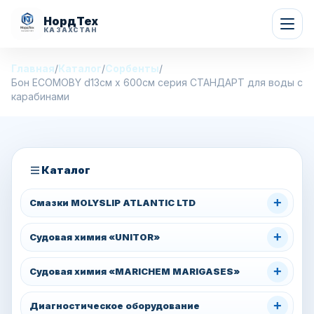
НордТех
КАЗАХСТАН
Главная
/
Каталог
/
Сорбенты
/
Бон ECOMOBY d13см х 600см серия СТАНДАРТ для воды с
карабинами
Каталог
+
Смазки MOLYSLIP ATLANTIC LTD
+
Судовая химия «UNITOR»
+
Судовая химия «MARICHEM MARIGASES»
+
Диагностическое оборудование