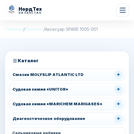
НордТех
КАЗАХСТАН
Главная
/
Каталог
/
Аксесуар SPARE 1005-001
Каталог
+
Смазки MOLYSLIP ATLANTIC LTD
+
Судовая химия «UNITOR»
+
Судовая химия «MARICHEM MARIGASES»
+
Диагностическое оборудование
Сальниковые набивки